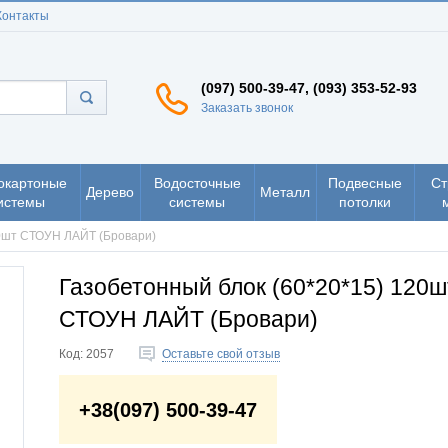
Контакты
(097) 500-39-47, (093) 353-52-93
Заказать звонок
окартоные
Водосточные
Подвесные
Ст
Дерево
Металл
истемы
системы
потолки
20шт СТОУН ЛАЙТ (Бровари)
Газобетонный блок (60*20*15) 120ш
СТОУН ЛАЙТ (Бровари)
Код:
2057
Оставьте свой отзыв
+38(097) 500-39-47