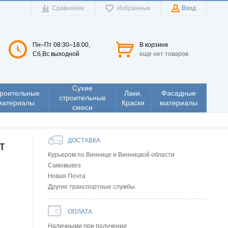
Сравнение
Избранные
Вход
Пн–Пт 08:30–18:00,
В корзине
Сб,Вс выходной
еще нет товаров
Сухие
роительные
Лаки,
Фасадные
строительные
материалы
Краски
материалы
смеси
ДОСТАВКА
т
Курьером по Виннице и Винницкой области
Самовывоз
Новая Почта
Другие транспортные службы
ОПЛАТА
Наличными при получении