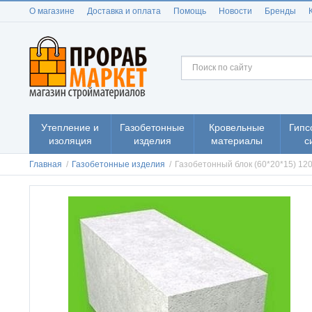
О магазине
Доставка и оплата
Помощь
Новости
Бренды
Утепление и
Газобетонные
Кровельные
Гипс
изоляция
изделия
материалы
с
Главная
/
Газобетонные изделия
/
Газобетонный блок (60*20*15) 1