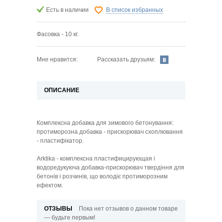
Есть в наличии
В список избранных
Фасовка - 10 кг.
Рассказать друзьям:
Мне нравится:
ОПИСАНИЕ
Комплексна добавка для зимового бетонування:
протиморозна добавка - прискорювач схоплювання
- пластифікатор.
Arktika - комплексна пластифицирующая і
водоредукуюча добавка-прискорювач твердіння для
бетонів і розчинів, що володіє протиморозним
ефектом.
ОТЗЫВЫ
Пока нет отзывов о данном товаре
— будьте первым!