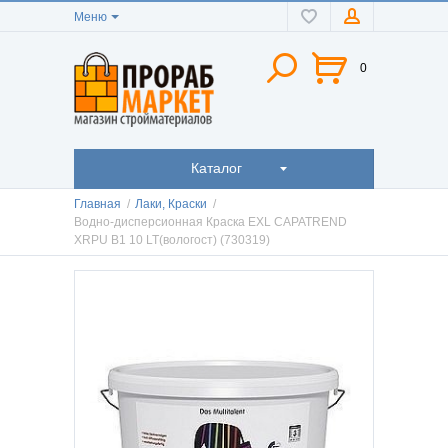
Меню
0
Каталог
Главная
/
Лаки, Краски
/
Водно-дисперсионная Краска EXL CAPATREND
XRPU B1 10 LT(вологост) (730319)