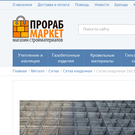
О магазине
Доставка и оплата
Помощь
Новости
Бренды
Утепление и
Газобетонные
Кровельные
Гипс
изоляция
изделия
материалы
с
Главная
/
Металл
/
Сетка
/
Сетка кладочная
/
Сетка кладочная 2х0,5