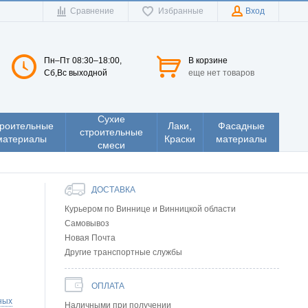
Сравнение
Избранные
Вход
Пн–Пт 08:30–18:00,
В корзине
Сб,Вс выходной
еще нет товаров
Сухие
роительные
Лаки,
Фасадные
строительные
материалы
Краски
материалы
смеси
ДОСТАВКА
Курьером по Виннице и Винницкой области
Самовывоз
Новая Почта
Другие транспортные службы
ОПЛАТА
ных
Наличными при получении