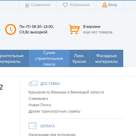
Сравнение
Избранные
Вход
Пн–Пт 08:30–18:00,
В корзине
Сб,Вс выходной
еще нет товаров
Сухие
роительные
Лаки,
Фасадные
строительные
материалы
Краски
материалы
смеси
ДОСТАВКА
2
Курьером по Виннице и Винницкой области
Самовывоз
Новая Почта
Другие транспортные службы
ОПЛАТА
Наличными при получении