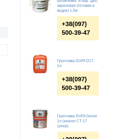
Шпаклевка "Ельф" Д60,
акриловая (готовая в
ведре) 1,5кг
+38(097)
500-39-47
Грунтовка DUFA D17,
1л
+38(097)
500-39-47
Грунтовка DUFA Grund
1л (аналог СТ-17
супер)