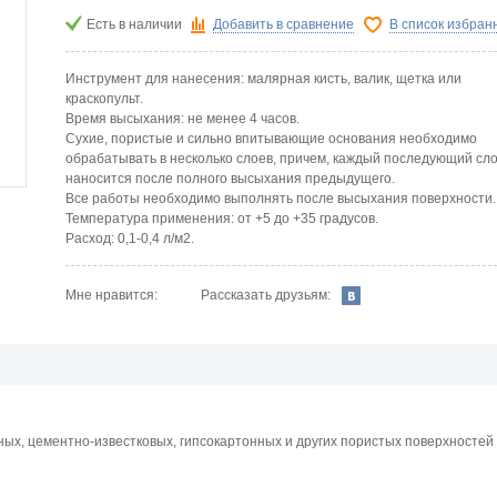
Есть в наличии
Добавить в сравнение
В список избран
Инструмент для нанесения: малярная кисть, валик, щетка или
краскопульт.
Время высыхания: не менее 4 часов.
Сухие, пористые и сильно впитывающие основания необходимо
обрабатывать в несколько слоев, причем, каждый последующий сл
наносится после полного высыхания предыдущего.
Все работы необходимо выполнять после высыхания поверхности.
Температура применения: от +5 до +35 градусов.
Расход: 0,1-0,4 л/м2.
Рассказать друзьям:
Мне нравится:
ных, цементно-известковых, гипсокартонных и других пористых поверхностей