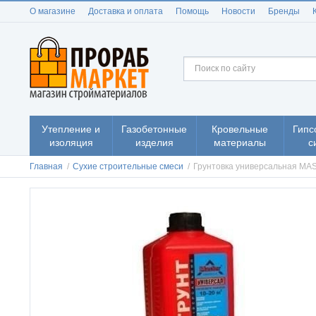
О магазине
Доставка и оплата
Помощь
Новости
Бренды
Утепление и
Газобетонные
Кровельные
Гипс
изоляция
изделия
материалы
с
Главная
/
Сухие строительные смеси
/
Грунтовка универсальная MAS