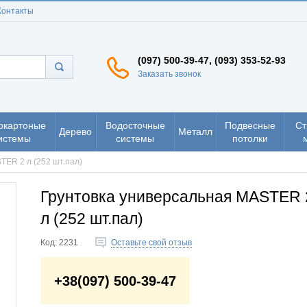
Контакты
(097) 500-39-47, (093) 353-52-93
Заказать звонок
окартоные
Водосточные
Подвесные
Ст
Дерево
Металл
истемы
системы
потолки
TER 2 л (252 шт.пал)
Грунтовка универсальная MASTER 
л (252 шт.пал)
Код:
2231
Оставьте свой отзыв
+38(097) 500-39-47